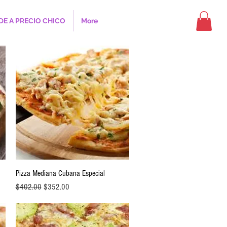
DE A PRECIO CHICO
More
Vista rápida
Pizza Mediana Cubana Especial
Precio
Precio de oferta
$402.00
$352.00