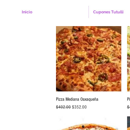
Inicio
Cupones Tutulli
Vista rápida
Pizza Mediana Oaxaqueña
P
Precio
Precio de oferta
Pr
$402.00
$352.00
$