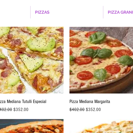
PIZZAS
PIZZA GRAN
Vista rápida
Vista rápida
izza Mediana Tutulli Especial
Pizza Mediana Margarita
ecio
Precio de oferta
Precio
Precio de oferta
402.00
$352.00
$402.00
$352.00