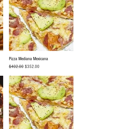
Vista rápida
Pizza Mediana Mexicana
Precio
Precio de oferta
$402.00
$352.00