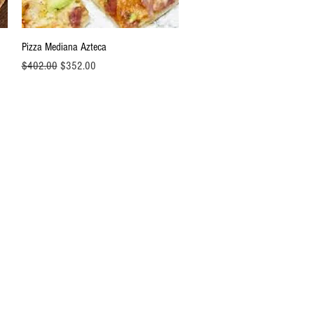
Vista rápida
Pizza Mediana Azteca
Precio
Precio de oferta
$402.00
$352.00