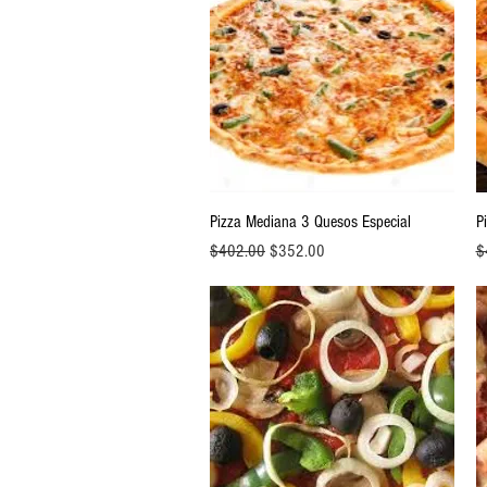
Vista rápida
Pizza Mediana 3 Quesos Especial
P
Precio
Precio de oferta
Pr
$402.00
$352.00
$