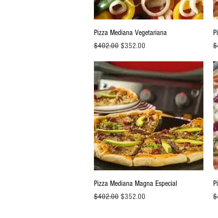
Vista rápida
Pizza Mediana Vegetariana
P
Precio
Precio de oferta
Pr
$402.00
$352.00
$
Vista rápida
Pizza Mediana Magna Especial
P
Precio
Precio de oferta
Pr
$402.00
$352.00
$