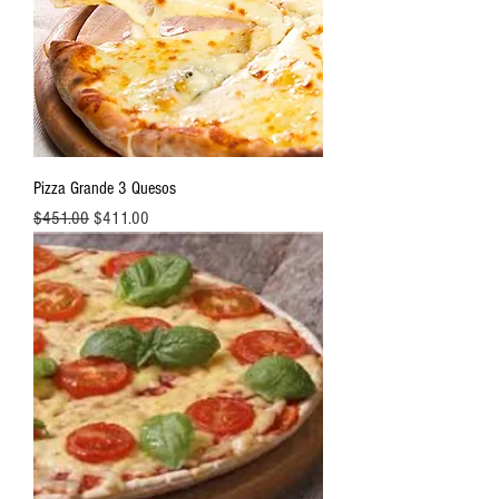
Pizza Grande 3 Quesos
Precio
Precio de oferta
$451.00
$411.00