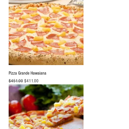
Pizza Grande Hawaiana
Precio
Precio de oferta
$451.00
$411.00