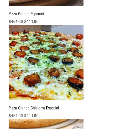
Pizza Grande Peperoni
Precio
Precio de oferta
$451.00
$411.00
Pizza Grande Chistorra Especial
Precio
Precio de oferta
$451.00
$411.00