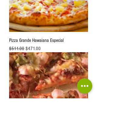
Pizza Grande Hawaiana Especial
Precio
Precio de oferta
$511.00
$471.00