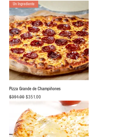
Un Ingrediente
Pizza Grande de Champiñones
Precio
Precio de oferta
$391.00
$351.00