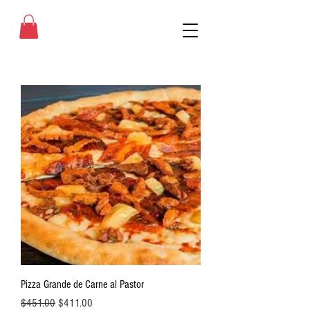
Pizza Grande de Carne al Pastor
Precio
Precio de oferta
$451.00
$411.00