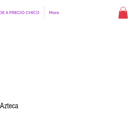
DE A PRECIO CHICO
More
 Azteca
cio
rta