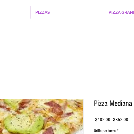
PIZZAS
PIZZA GRAN
Pizza Mediana
Precio
Pre
 $402.00 
$352.00
de
ofe
Orilla por fuera
*