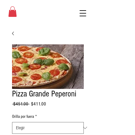
Pizza Grande Peperoni
Precio
Precio
 $451.00 
$411.00
de
oferta
Orilla por fuera
*