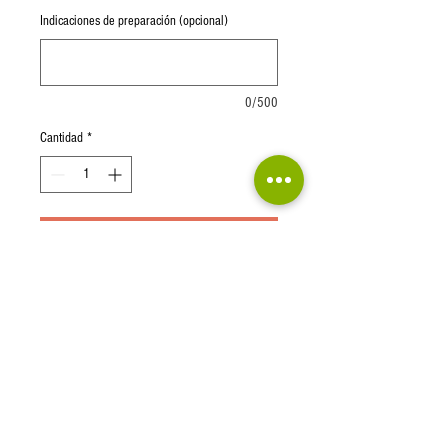
Indicaciones de preparación (opcional)
0/500
Cantidad
*
Agregar al carrito
Base de Jitomate y deliciosas y
abundantes rebanadas de Peperoni
Sabor Con Pasión Desde 1988