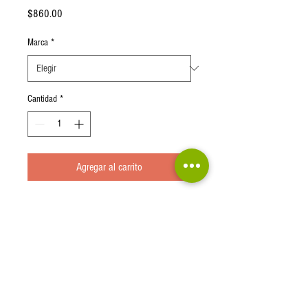
Precio
$860.00
Marca
*
Cantidad
*
Agregar al carrito
10 Piezas, Negra Modelo o Modelo
Especial
Políticas de reembolso y cancelación
Términos y condiciones entrega a domicilio